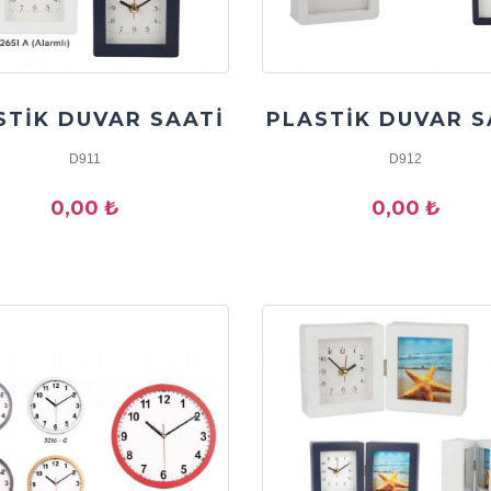
STİK DUVAR SAATİ
PLASTİK DUVAR S
D911
D912
0,00 ₺
0,00 ₺