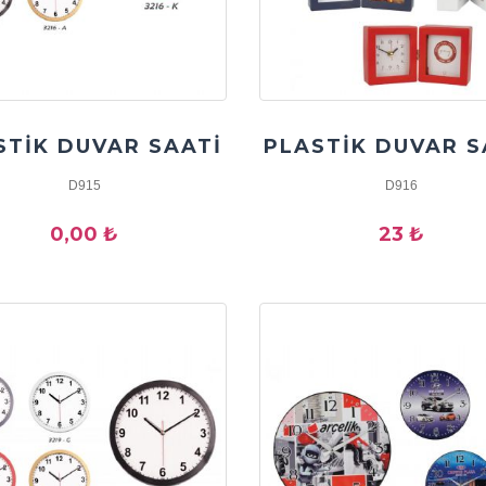
STİK DUVAR SAATİ
PLASTİK DUVAR S
D915
D916
0,00 ₺
23 ₺