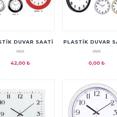
STİK DUVAR SAATİ
PLASTİK DUVAR S
D924
D926
42,00 ₺
0,00 ₺