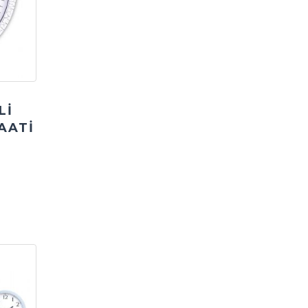
Lİ
AATİ