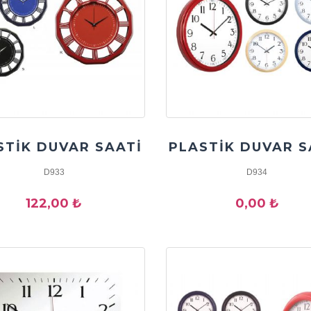
STİK DUVAR SAATİ
PLASTİK DUVAR S
D933
D934
122,00 ₺
0,00 ₺