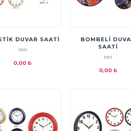
STİK DUVAR SAATİ
BOMBELİ DUV
SAATİ
D920
D921
0,00 ₺
0,00 ₺