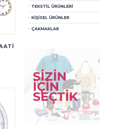
TEKSTİL ÜRÜNLERİ
KİŞİSEL ÜRÜNLER
ÇAKMAKLAR
AATİ
SİZİN
İÇİN
SEÇTİK