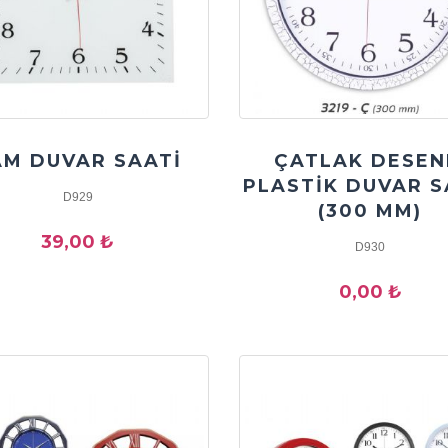
AM DUVAR SAATİ
ÇATLAK DESEN
PLASTİK DUVAR S
D929
(300 MM)
39,00 ₺
D930
0,00 ₺