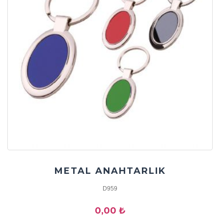
METAL ANAHTARLIK
D959
0,00 ₺