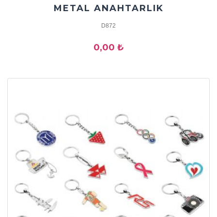
METAL ANAHTARLIK
D872
0,00 ₺