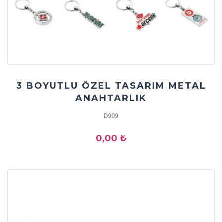
3 BOYUTLU ÖZEL TASARIM METAL
ANAHTARLIK
D909
0,00 ₺