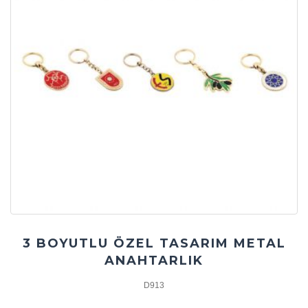
3 BOYUTLU ÖZEL TASARIM METAL
ANAHTARLIK
D913