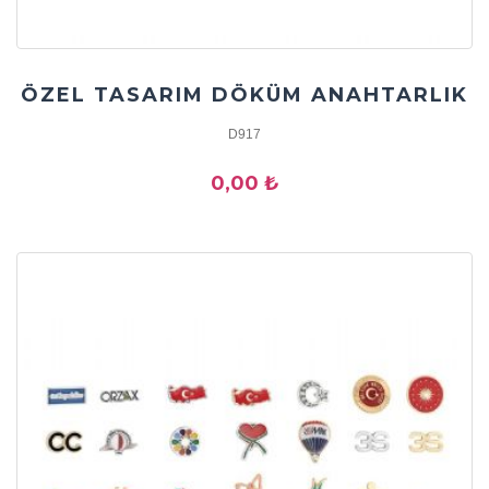
ÖZEL TASARIM DÖKÜM ANAHTARLIK
D917
0,00 ₺