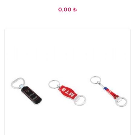
0,00 ₺