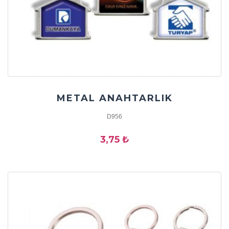
METAL ANAHTARLIK
D956
3,75 ₺