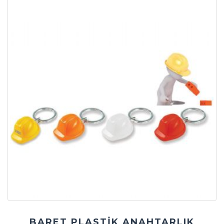
BARET PLASTİK ANAHTARLIK