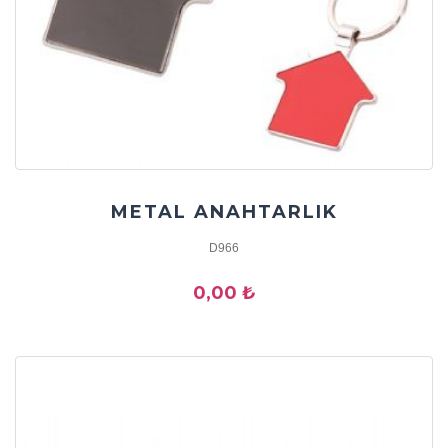
METAL ANAHTARLIK
D966
0,00 ₺