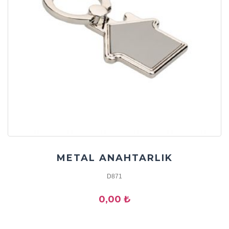
METAL ANAHTARLIK
D871
0,00 ₺