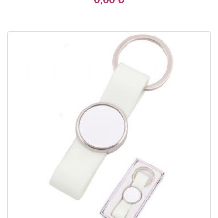
0,00 ₺