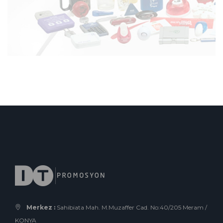
Merkez :
Sahibiata Mah. M.Muzaffer Cad. No:40/205 Meram /
KONYA