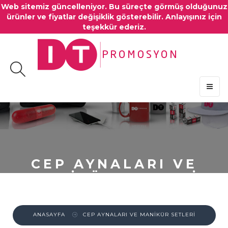
Web sitemiz güncelleniyor. Bu süreçte görmüş olduğunuz
ürünler ve fiyatlar değişiklik gösterebilir. Anlayışınız için
teşekkür ederiz.
MENU
CEP AYNALARI VE
MANİKÜR SETLERİ
ANASAYFA
CEP AYNALARI VE MANİKÜR SETLERİ