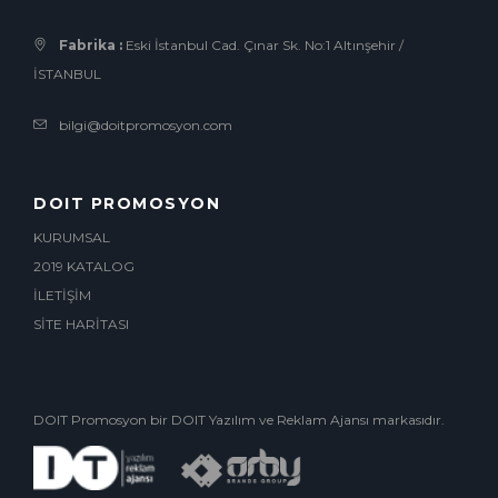
Fabrika :
Eski İstanbul Cad. Çınar Sk. No:1 Altınşehir /
İSTANBUL
bilgi@doitpromosyon.com
DOIT PROMOSYON
KURUMSAL
2019 KATALOG
İLETİŞİM
SİTE HARİTASI
DOIT Promosyon bir DOIT Yazılım ve Reklam Ajansı markasıdır.