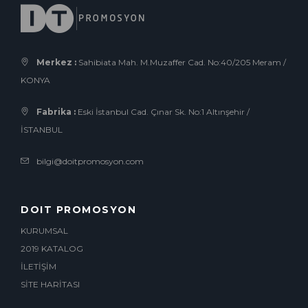
Merkez :
Sahibiata Mah. M.Muzaffer Cad. No:40/205 Meram /
KONYA
Fabrika :
Eski İstanbul Cad. Çınar Sk. No:1 Altınşehir /
İSTANBUL
bilgi@doitpromosyon.com
DOIT PROMOSYON
KURUMSAL
2019 KATALOG
İLETİŞİM
SİTE HARİTASI