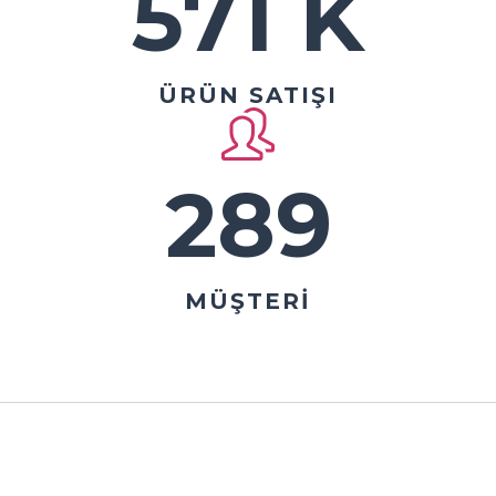
571 K
ÜRÜN SATIŞI
289
MÜŞTERİ