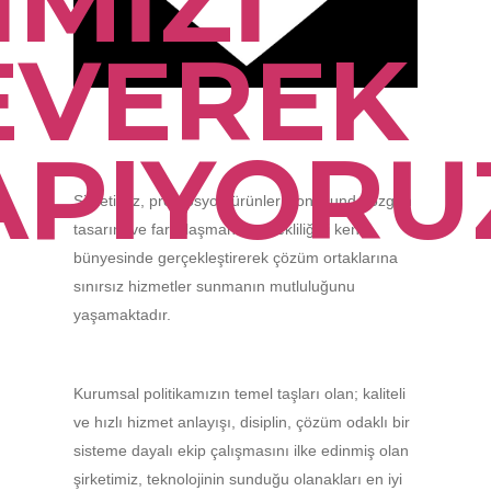
İMİZİ
EVEREK
APIYORU
Şirketimiz, promosyon ürünleri konusunda özgün
tasarım ve farklılaşmanın gerekliliğini kendi
bünyesinde gerçekleştirerek çözüm ortaklarına
sınırsız hizmetler sunmanın mutluluğunu
yaşamaktadır.
Kurumsal politikamızın temel taşları olan; kaliteli
ve hızlı hizmet anlayışı, disiplin, çözüm odaklı bir
sisteme dayalı ekip çalışmasını ilke edinmiş olan
şirketimiz, teknolojinin sunduğu olanakları en iyi