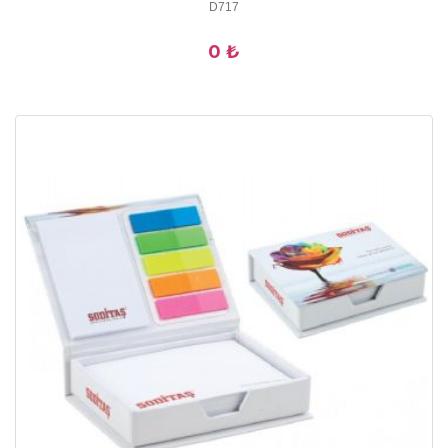
D717
0 ₺