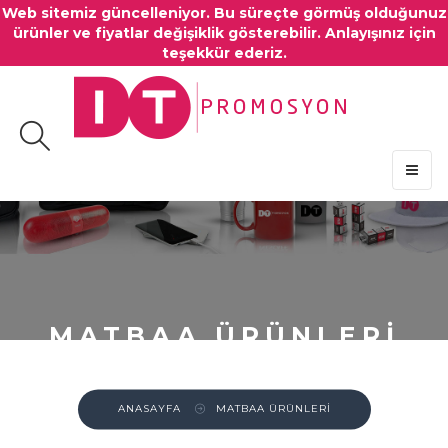
Web sitemiz güncelleniyor. Bu süreçte görmüş olduğunuz
ürünler ve fiyatlar değişiklik gösterebilir. Anlayışınız için
teşekkür ederiz.
MENU
MATBAA ÜRÜNLERİ
ANASAYFA
MATBAA ÜRÜNLERİ