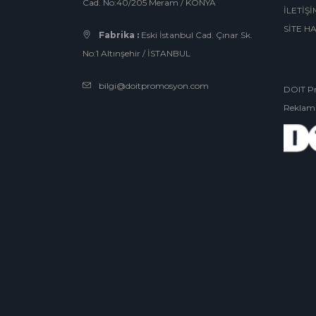
Cad. No:40/205 Meram / KONYA
İLETİŞİ
SİTE H
Fabrika :
Eski İstanbul Cad. Çınar Sk.
No:1 Altınşehir / İSTANBUL
bilgi@doitpromosyon.com
DOIT Pr
Reklam 