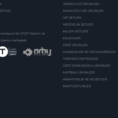
M
TEKNOLOJİ ÜRÜNLERİ
ARİTASI
MASAÜSTÜ VIP ÜRÜNLER
VIP SETLER
HEDİYELİK SETLER
KALEM SETLERİ
omosyon bir DOIT Yazılım ve
KALEMLER
Ajansı markasıdır.
DERİ ÜRÜNLER
AJANDALAR VE ORGANİZERLER
TARİHSİZ DEFTERLER
GERİ DÖNÜŞÜMLÜ ÜRÜNLER
MATBAA ÜRÜNLERİ
ANAHTARLIK VE ROZETLER
KARTVİZİTLİKLER