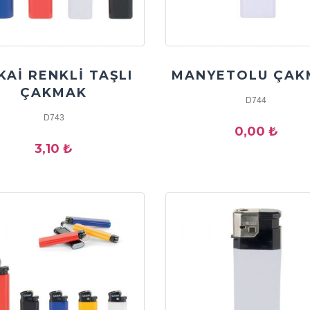
KAİ RENKLİ TAŞLI
MANYETOLU ÇAK
ÇAKMAK
D744
D743
0,00 ₺
3,10 ₺