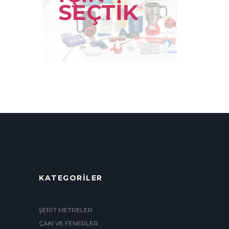
SEÇTİK
KATEGORİLER
ŞERİT METRELER
ÇAKI VE FENERLER