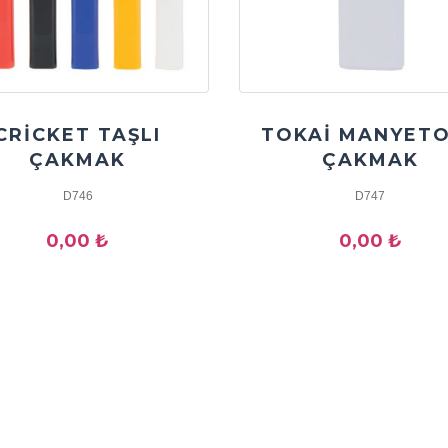
CRİCKET TAŞLI
TOKAİ MANYET
ÇAKMAK
ÇAKMAK
D746
D747
0,00 ₺
0,00 ₺