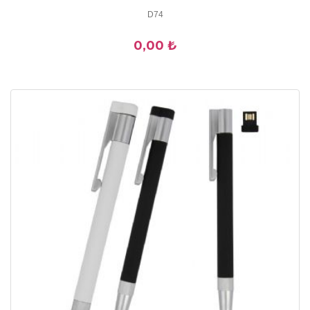
D74
0,00 ₺