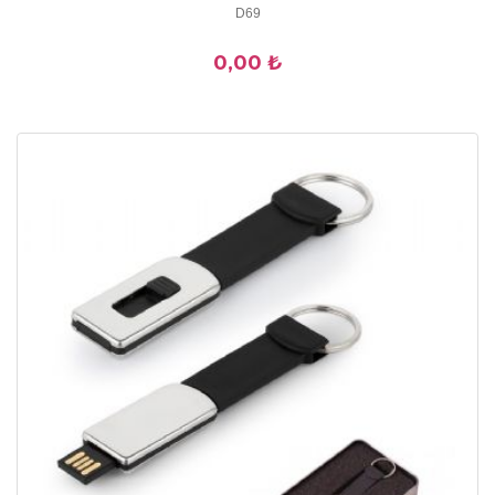
D69
0,00 ₺