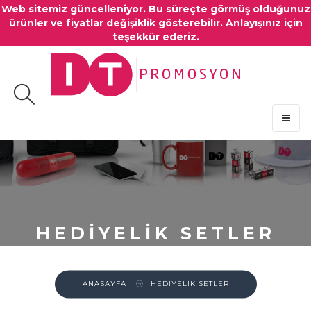
Web sitemiz güncelleniyor. Bu süreçte görmüş olduğunuz
ürünler ve fiyatlar değişiklik gösterebilir. Anlayışınız için
teşekkür ederiz.
MENU
HEDİYELİK SETLER
ANASAYFA
HEDİYELİK SETLER