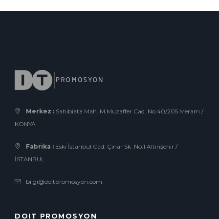
Merkez :
Sahibiata Mah. M.Muzaffer Cad. No:40/205 Meram /
KONYA
Fabrika :
Eski İstanbul Cad. Çınar Sk. No:1 Altınşehir /
İSTANBUL
bilgi@doitpromosyon.com
DOIT PROMOSYON