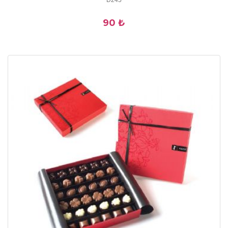
D245
90 ₺