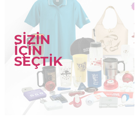
SİZİN
İÇİN
SEÇTİK