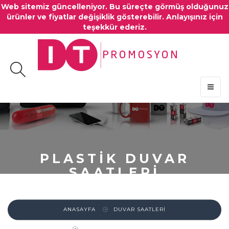
Web sitemiz güncelleniyor. Bu süreçte görmüş olduğunuz
ürünler ve fiyatlar değişiklik gösterebilir. Anlayışınız için
teşekkür ederiz.
MENU
PLASTİK DUVAR
SAATLERİ
ANASAYFA
DUVAR SAATLERİ
PLASTİK DUVAR SAATLERİ