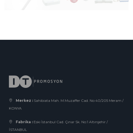
Merkez :
Sahibiata Mah. M.Muzaffer Cad. No:40/205 Meram /
KONYA
Fabrika :
Eski İstanbul Cad. Çınar Sk. No:1 Altınşehir /
İSTANBUL