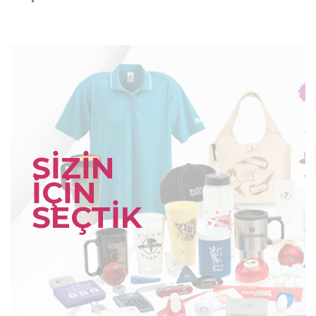
SİZİN
İÇİN
SEÇTİK