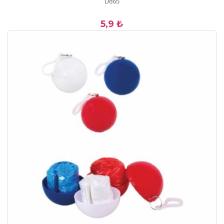
D865
5,9 ₺