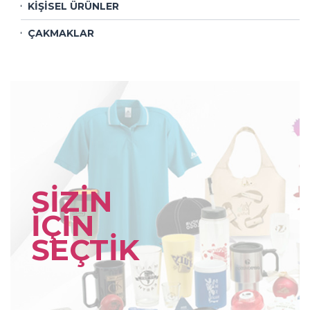
KİŞİSEL ÜRÜNLER
ÇAKMAKLAR
SİZİN
İÇİN
SEÇTİK