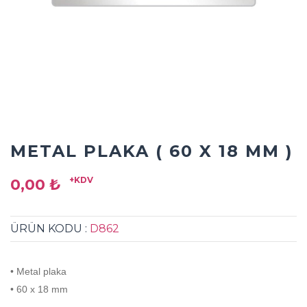
METAL PLAKA ( 60 X 18 MM )
+KDV
0,00 ₺
ÜRÜN KODU :
D862
• Metal plaka
• 60 x 18 mm