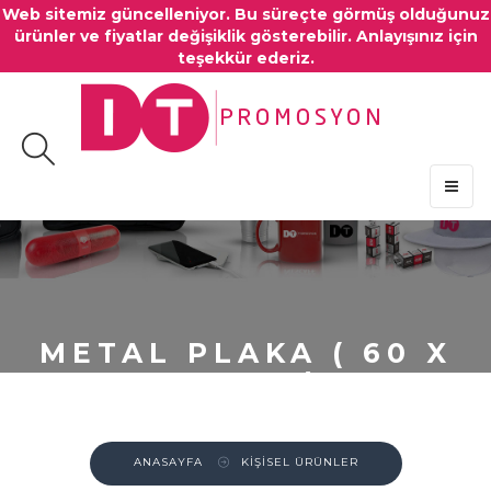
Web sitemiz güncelleniyor. Bu süreçte görmüş olduğunuz
ürünler ve fiyatlar değişiklik gösterebilir. Anlayışınız için
teşekkür ederiz.
MENU
METAL PLAKA ( 60 X
18 MM )
ANASAYFA
KİŞİSEL ÜRÜNLER