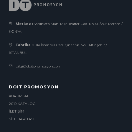
Merkez :
Sahibiata Mah. M.Muzaffer Cad. No:40/205 Meram /
KONYA
Fabrika :
Eski İstanbul Cad. Çınar Sk. No:1 Altınşehir /
İSTANBUL
bilgi@doitpromosyon.com
DOIT PROMOSYON
KURUMSAL
2019 KATALOG
İLETİŞİM
SİTE HARİTASI