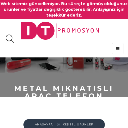
Web sitemiz güncelleniyor. Bu süreçte görmüş olduğunuz
ürünler ve fiyatlar değişiklik gösterebilir. Anlayışınız için
teşekkür ederiz.
MENU
METAL MIKNATISLI
ARAÇ TELEFON
STANDI
ANASAYFA
KİŞİSEL ÜRÜNLER