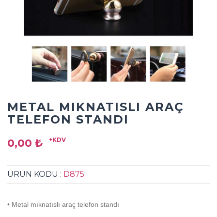
METAL MIKNATISLI ARAÇ
TELEFON STANDI
+KDV
0,00 ₺
ÜRÜN KODU :
D875
• Metal mıknatıslı araç telefon standı