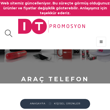
Web sitemiz güncelleniyor. Bu süreçte görmüş olduğunuz
ürünler ve fiyatlar değişiklik gösterebilir. Anlayışınız için
teşekkür ederiz.
MENU
ARAÇ TELEFON
STANDI - OTO KOKUSU
ANASAYFA
KİŞİSEL ÜRÜNLER