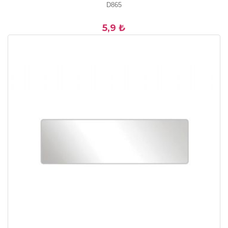
D865
5,9 ₺