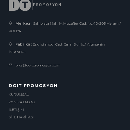
Merkez :
Sahibiata Mah. M.Muzaffer Cad. No:40/205 Meram /
KONYA
Fabrika :
Eski İstanbul Cad. Çınar Sk. No:1 Altınşehir /
İSTANBUL
bilgi@doitpromosyon.com
DOIT PROMOSYON
KURUMSAL
2019 KATALOG
İLETİŞİM
SİTE HARİTASI