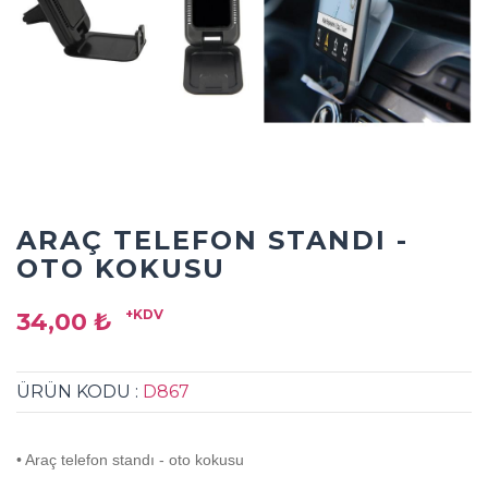
ARAÇ TELEFON STANDI -
OTO KOKUSU
+KDV
34,00 ₺
ÜRÜN KODU :
D867
• Araç telefon standı - oto kokusu