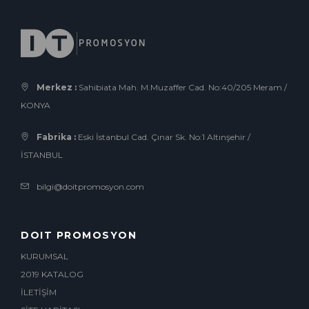
Merkez :
Sahibiata Mah. M.Muzaffer Cad. No:40/205 Meram /
KONYA
Fabrika :
Eski İstanbul Cad. Çınar Sk. No:1 Altınşehir /
İSTANBUL
bilgi@doitpromosyon.com
DOIT PROMOSYON
KURUMSAL
2019 KATALOG
İLETİŞİM