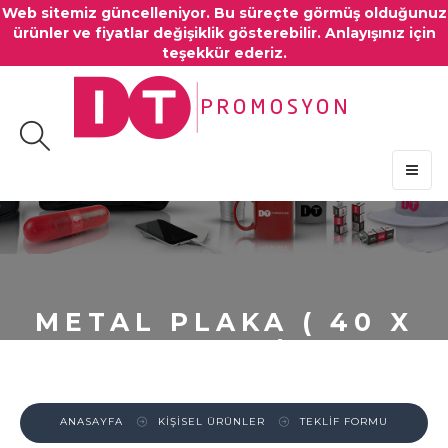
Web sitemiz güncelleniyor. Bu süreçte görmüş olduğunuz
ürünler ve fiyatlar değişiklik gösterebilir. Anlayışınız için
teşekkür ederiz.
MENU
METAL PLAKA ( 40 X
21 MM )
ANASAYFA
KİŞİSEL ÜRÜNLER
TEKLİF FORMU