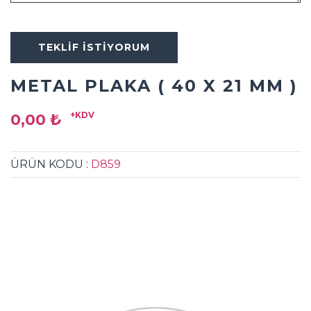
TEKLİF İSTİYORUM
METAL PLAKA ( 40 X 21 MM )
+KDV
0,00 ₺
ÜRÜN KODU :
D859