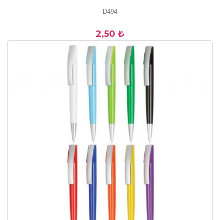
D494
2,50 ₺