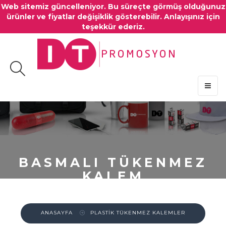
Web sitemiz güncelleniyor. Bu süreçte görmüş olduğunuz
ürünler ve fiyatlar değişiklik gösterebilir. Anlayışınız için
teşekkür ederiz.
MENU
BASMALI TÜKENMEZ
KALEM
ANASAYFA
PLASTİK TÜKENMEZ KALEMLER