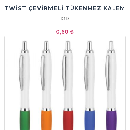
TWİST ÇEVİRMELİ TÜKENMEZ KALEM
D418
0,60 ₺