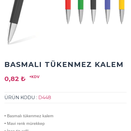
BASMALI TÜKENMEZ KALEM
+KDV
0,82 ₺
ÜRÜN KODU :
D448
• Basmalı tükenmez kalem
• Mavi renk mürekkep