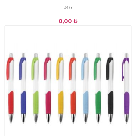
D477
0,00 ₺