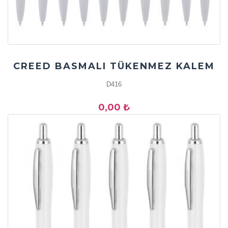
CREED BASMALI TÜKENMEZ KALEM
D416
0,00 ₺