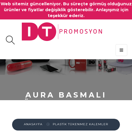
Web sitemiz güncelleniyor. Bu süreçte görmüş olduğunuz
ürünler ve fiyatlar değişiklik gösterebilir. Anlayışınız için
teşekkür ederiz.
MENU
AURA BASMALI
TÜKENMEZ KALEM
ANASAYFA
PLASTİK TÜKENMEZ KALEMLER