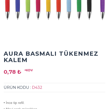
AURA BASMALI TÜKENMEZ
KALEM
+KDV
0,78 ₺
ÜRÜN KODU :
D432
• İnce tip refil.