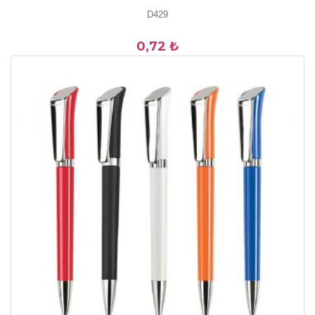
D429
0,72 ₺