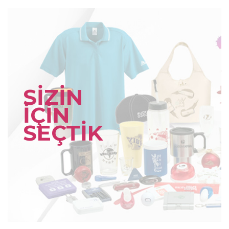
SİZİN
İÇİN
SEÇTİK