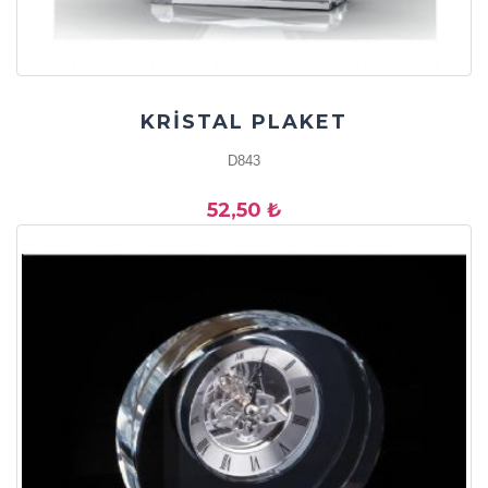
KRİSTAL PLAKET
D843
52,50 ₺