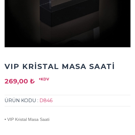
VIP KRISTAL MASA SAATI
+KDV
269,00 ₺
ÜRÜN KODU :
D846
• VIP Kristal Masa Saati