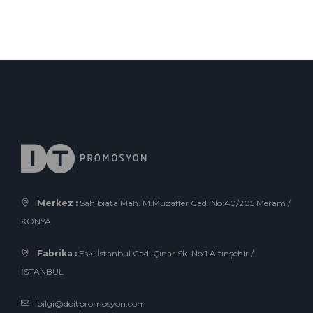
Merkez :
Sahibiata Mah. M.Muzaffer Cad. No:40/205 Meram /
KONYA
Fabrika :
Eski İstanbul Cad. Çınar Sk. No:1 Altınşehir /
İSTANBUL
bilgi@doitpromosyon.com