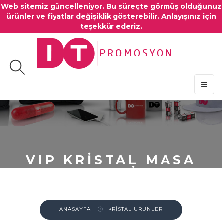
Web sitemiz güncelleniyor. Bu süreçte görmüş olduğunuz
ürünler ve fiyatlar değişiklik gösterebilir. Anlayışınız için
teşekkür ederiz.
MENU
VIP KRİSTAL MASA
SAATİ
ANASAYFA
KRİSTAL ÜRÜNLER