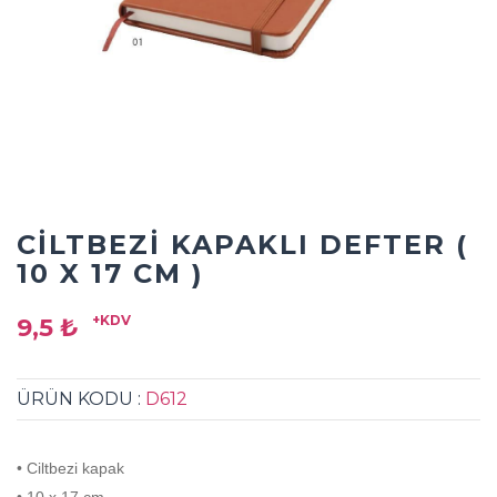
CILTBEZI KAPAKLI DEFTER (
10 X 17 CM )
+KDV
9,5 ₺
ÜRÜN KODU :
D612
• Ciltbezi kapak