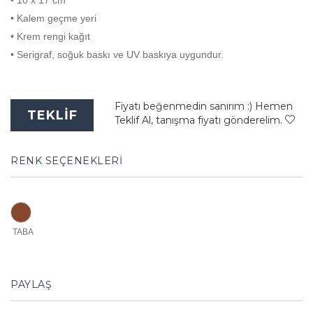
• 10 x 17 cm
• Kalem geçme yeri
• Krem rengi kağıt
• Serigraf, soğuk baskı ve UV baskıya uygundur.
Fiyatı beğenmedin sanırım :) Hemen
TEKLİF
Teklif Al, tanışma fiyatı gönderelim.
RENK SEÇENEKLERİ
TABA
PAYLAŞ