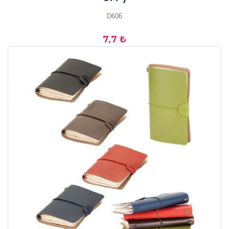
D606
7,7 ₺