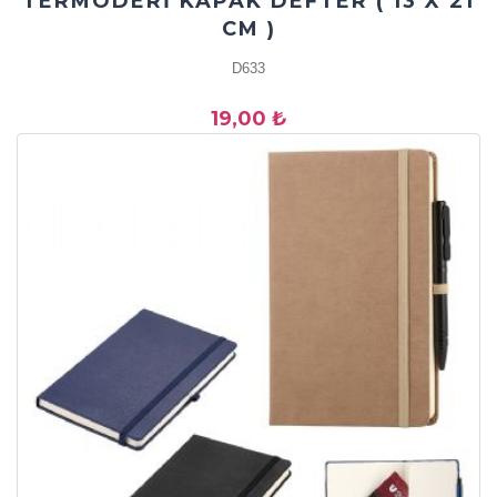
TERMODERİ KAPAK DEFTER ( 13 X 21
CM )
D633
19,00 ₺