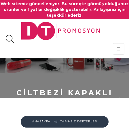
Web sitemiz güncelleniyor. Bu süreçte görmüş olduğunuz
ürünler ve fiyatlar değişiklik gösterebilir. Anlayışınız için
teşekkür ederiz.
MENU
CİLTBEZİ KAPAKLI
DEFTER ( 10 X 17 CM )
ANASAYFA
TARİHSİZ DEFTERLER